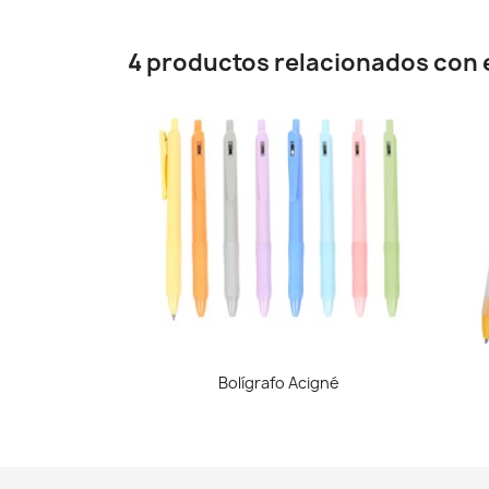
4 productos relacionados con e
Vista rápida

Bolígrafo Acigné