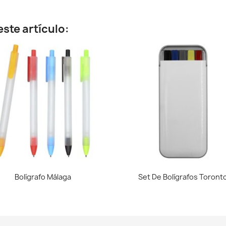
ste artículo:
Vista rápida
Vista rápida


Bolígrafo Málaga
Set De Bolígrafos Toront