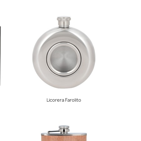
Vista rápida

Licorera Farolito