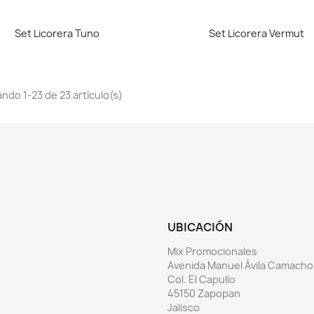
Vista rápida
Vista rápida


Set Licorera Tuno
Set Licorera Vermut
ndo 1-23 de 23 artículo(s)
UBICACIÓN
Mix Promocionales
Avenida Manuel Ávila Camacho
Col. El Capullo
45150 Zapopan
Jalisco