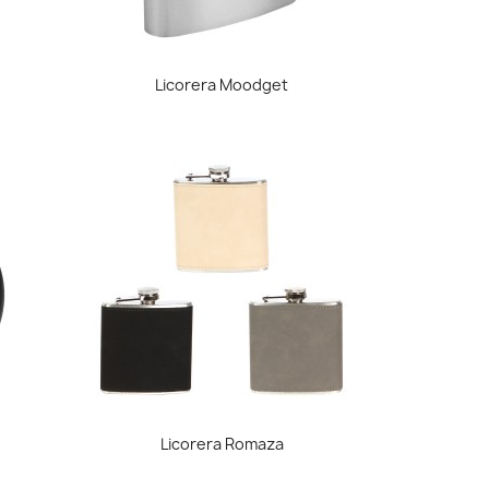
Vista rápida

Licorera Moodget
Vista rápida

Licorera Romaza