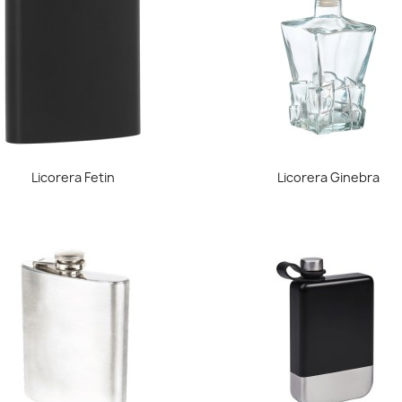
Vista rápida
Vista rápida


Licorera Fetin
Licorera Ginebra