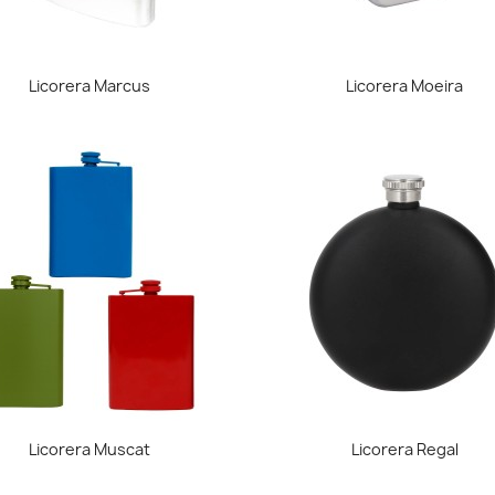
Vista rápida
Vista rápida


Licorera Marcus
Licorera Moeira
Vista rápida
Vista rápida


Licorera Muscat
Licorera Regal