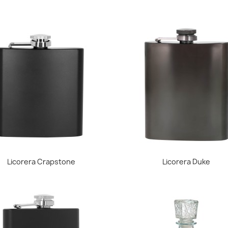
Vista rápida
Vista rápida


Licorera Crapstone
Licorera Duke