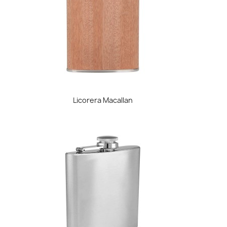
Vista rápida

Licorera Macallan