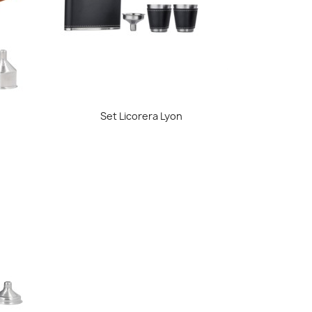
Vista rápida

Set Licorera Lyon