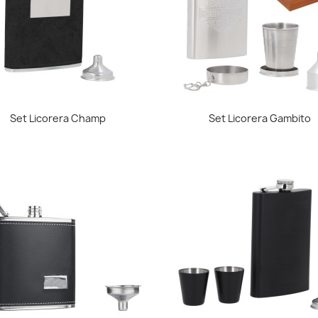
Vista rápida
Vista rápida


Set Licorera Champ
Set Licorera Gambito