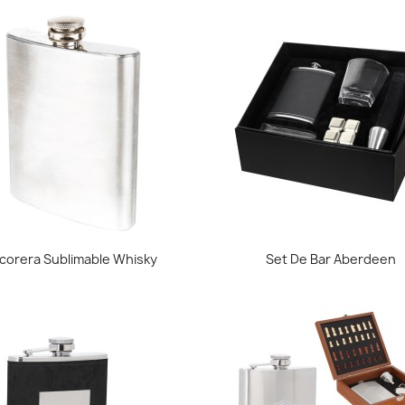
Vista rápida
Vista rápida


icorera Sublimable Whisky
Set De Bar Aberdeen