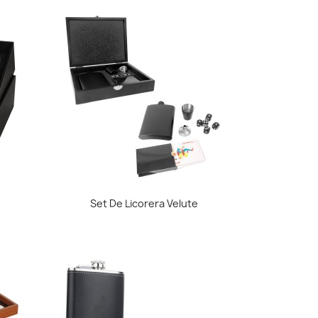
Vista rápida

Set De Licorera Velute