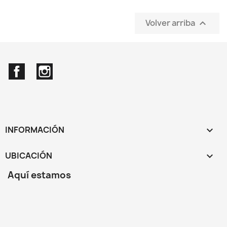
Volver arriba

Facebook
Instagram
INFORMACIÓN

UBICACIÓN
keyboard_arrow_down
Aquí estamos