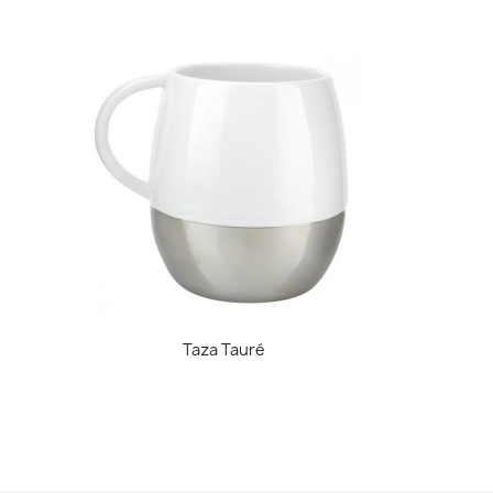
Vista rápida

Taza Tauré