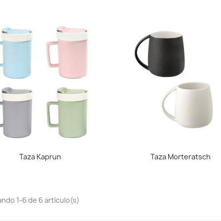
Vista rápida
Vista rápida


Taza Kaprun
Taza Morteratsch
ndo 1-6 de 6 artículo(s)