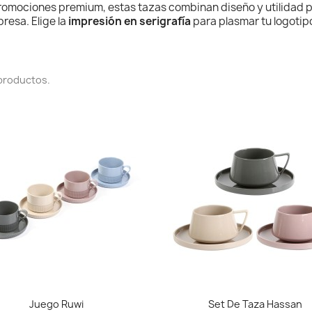
romociones premium, estas tazas combinan diseño y utilidad par
resa. Elige la
impresión en serigrafía
para plasmar tu logotipo
productos.
Vista rápida
Vista rápida


Juego Ruwi
Set De Taza Hassan