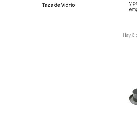
y p
Taza de Vidrio
emp
Hay 6 