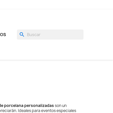
search
GOS
de porcelana personalizadas
son un
preciarán. Ideales para eventos especiales