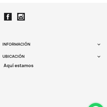
Facebook
Instagram
INFORMACIÓN

UBICACIÓN
keyboard_arrow_down
Aquí estamos