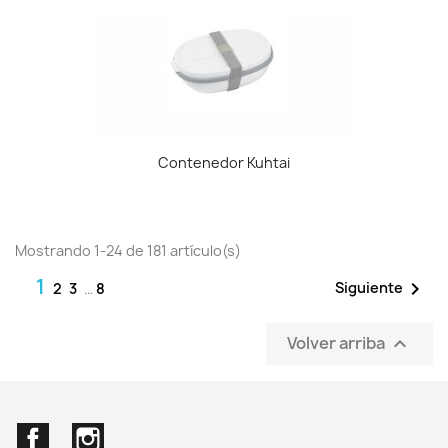
Contenedor Kuhtai
Mostrando 1-24 de 181 artículo(s)
1

Siguiente
2
3
…
8
Volver arriba

Facebook
Instagram