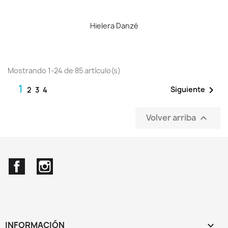
Hielera Danzé
Mostrando 1-24 de 85 artículo(s)
1

Siguiente
2
3
4
Volver arriba

Facebook
Instagram
INFORMACIÓN
