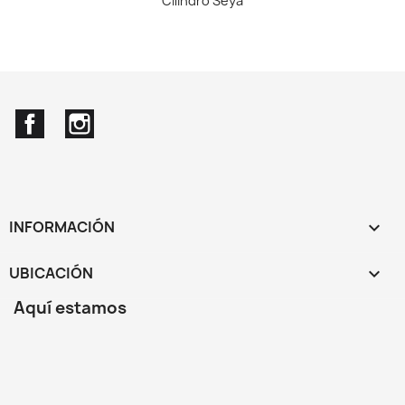
Cilindro Seya
Facebook
Instagram
INFORMACIÓN

UBICACIÓN
keyboard_arrow_down
Aquí estamos