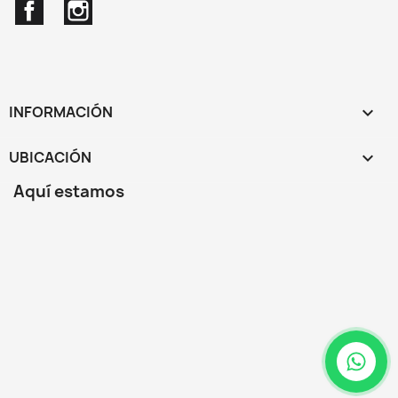
Facebook
Instagram
INFORMACIÓN

UBICACIÓN
keyboard_arrow_down
Aquí estamos