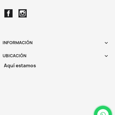
Facebook
Instagram
INFORMACIÓN

UBICACIÓN
keyboard_arrow_down
Aquí estamos