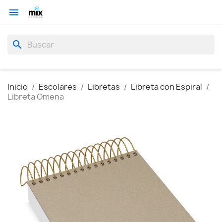

search
Inicio
Escolares
Libretas
Libreta con Espiral
Libreta Omena