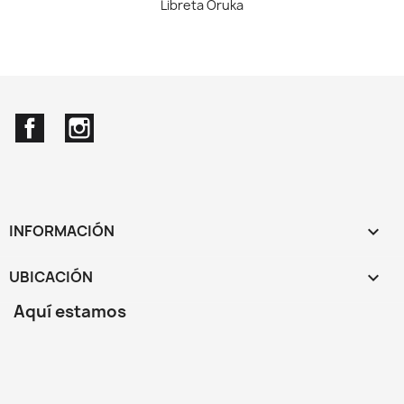
Libreta Oruka
Facebook
Instagram
INFORMACIÓN

UBICACIÓN
keyboard_arrow_down
Aquí estamos