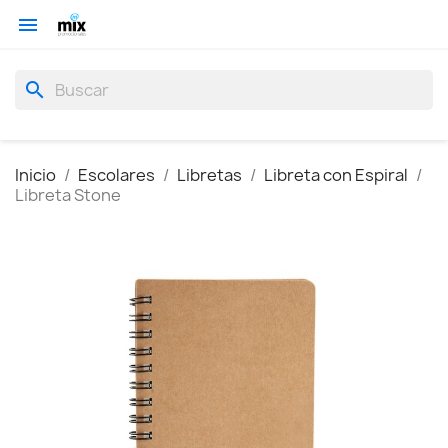

search
Inicio
Escolares
Libretas
Libreta con Espiral
Libreta Stone