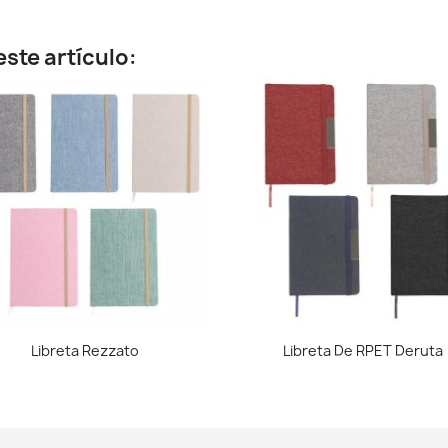
ste artículo:
Vista rápida
Vista rápida


Libreta Rezzato
Libreta De RPET Deruta