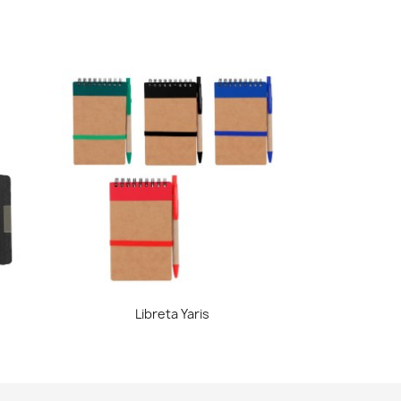
Vista rápida

Libreta Yaris