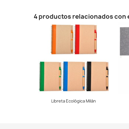
4 productos relacionados con e
Vista rápida

Libreta Ecológica Milán