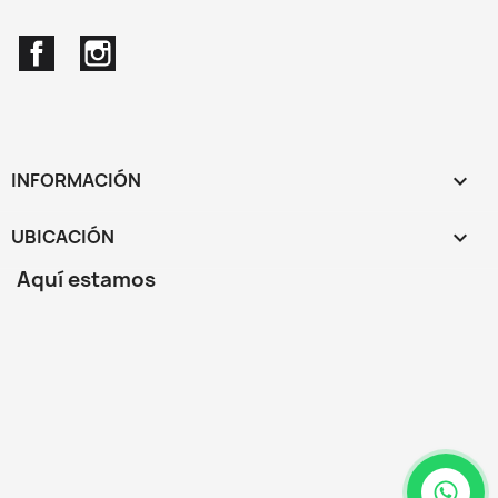
Facebook
Instagram
INFORMACIÓN

UBICACIÓN
keyboard_arrow_down
Aquí estamos