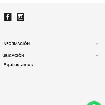
Facebook
Instagram
INFORMACIÓN

UBICACIÓN
keyboard_arrow_down
Aquí estamos