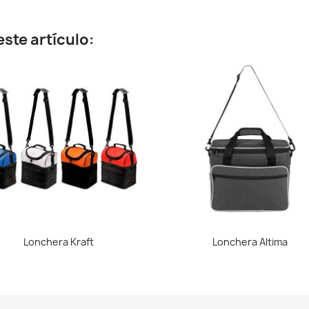
ste artículo:
Vista rápida
Vista rápida


Lonchera Kraft
Lonchera Altima