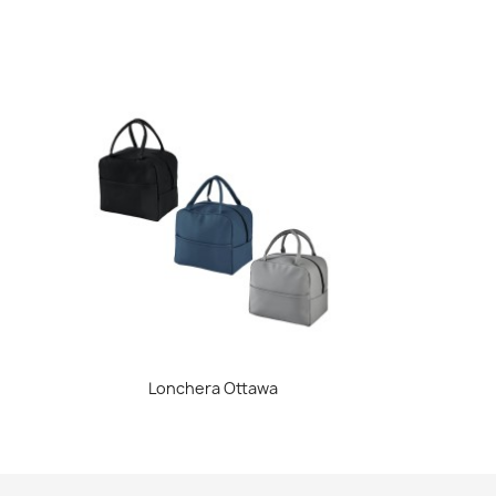
Vista rápida

Lonchera Ottawa