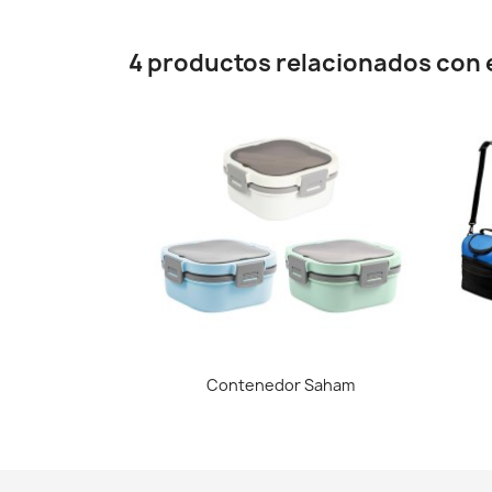
4 productos relacionados con e
Vista rápida

Contenedor Saham