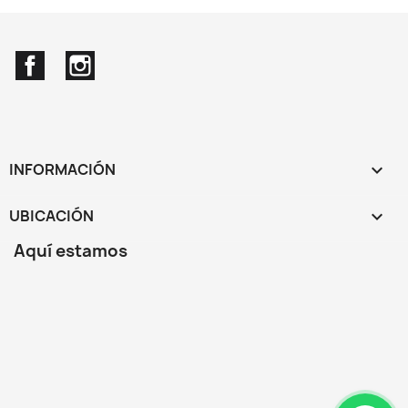
Facebook
Instagram
INFORMACIÓN

UBICACIÓN
keyboard_arrow_down
Aquí estamos