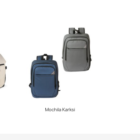
Vista rápida

Mochila Karksi