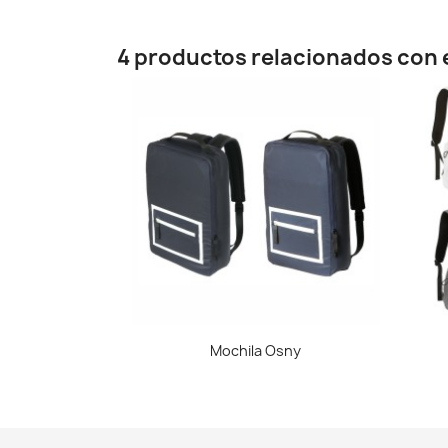
4 productos relacionados con e
Vista rápida

Mochila Osny