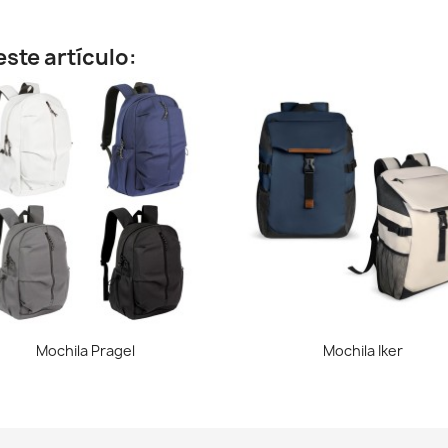
ste artículo:
Vista rápida
Vista rápida


Mochila Pragel
Mochila Iker