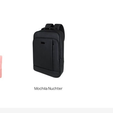
Vista rápida

Mochila Nuchter