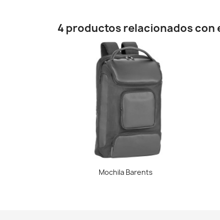
4 productos relacionados con e
Vista rápida

Mochila Barents