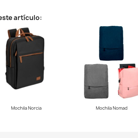
ste artículo:
Vista rápida
Vista rápida


Mochila Norcia
Mochila Nomad