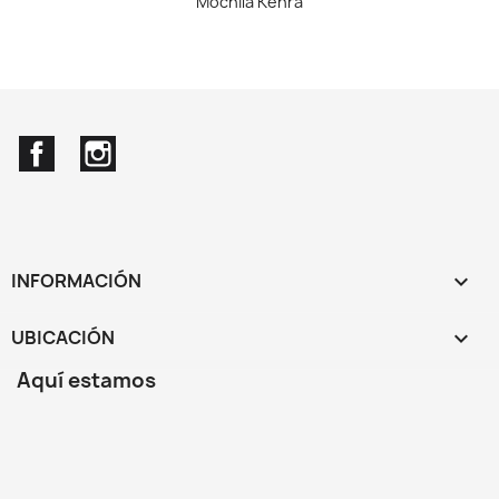
Mochila Kehra
Facebook
Instagram
INFORMACIÓN

UBICACIÓN
keyboard_arrow_down
Aquí estamos