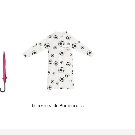
Vista rápida

Impermeable Bombonera