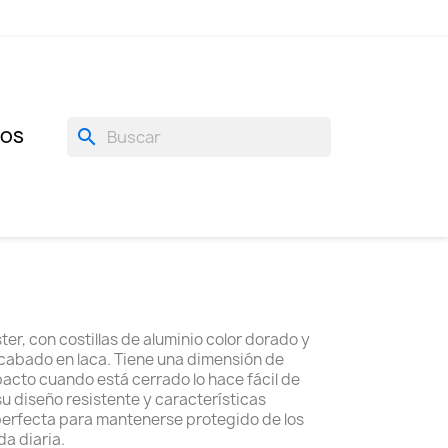
search
GOS
er, con costillas de aluminio color dorado y
abado en laca. Tiene una dimensión de
cto cuando está cerrado lo hace fácil de
 su diseño resistente y características
perfecta para mantenerse protegido de los
da diaria.