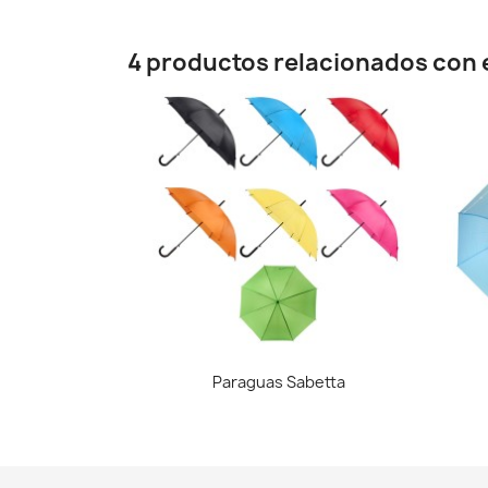
4 productos relacionados con e
Vista rápida

Paraguas Sabetta