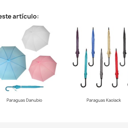
ste artículo:
Vista rápida
Vista rápida


Paraguas Danubio
Paraguas Kaolack