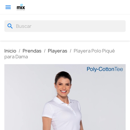

search
Inicio
Prendas
Playeras
Playera Polo Piqué
para Dama