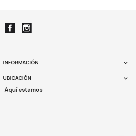
Facebook
Instagram
INFORMACIÓN

UBICACIÓN
keyboard_arrow_down
Aquí estamos