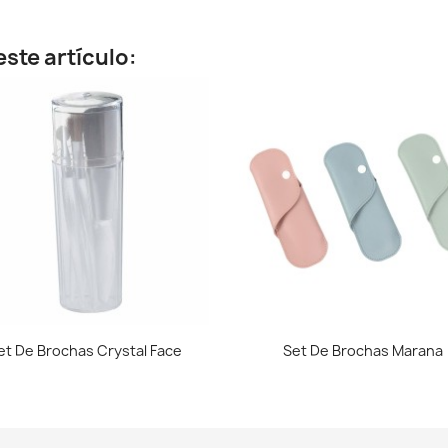
ste artículo:
Vista rápida
Vista rápida


et De Brochas Crystal Face
Set De Brochas Marana