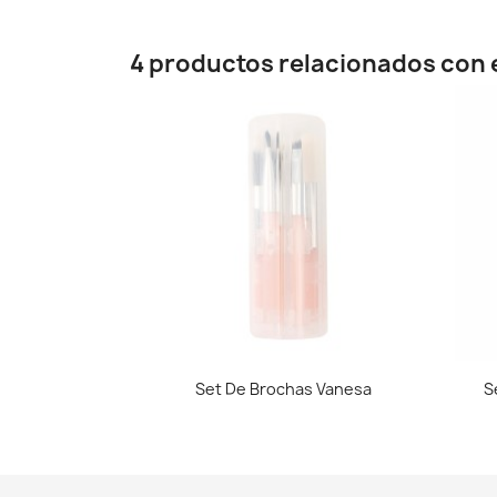
4 productos relacionados con e
Vista rápida

Set De Brochas Vanesa
S