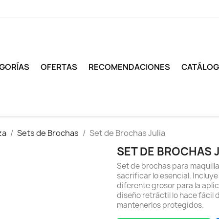
GORÍAS
OFERTAS
RECOMENDACIONES
CATÁLO
za
Sets de Brochas
Set de Brochas Julia
SET DE BROCHAS J
Set de brochas para maquillaj
sacrificar lo esencial. Inclu
diferente grosor para la apl
diseño retráctil lo hace fáci
mantenerlos protegidos.