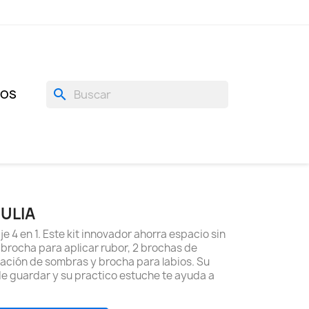
search
GOS
ULIA
e 4 en 1. Este kit innovador ahorra espacio sin
ye brocha para aplicar rubor, 2 brochas de
icación de sombras y brocha para labios. Su
l de guardar y su practico estuche te ayuda a