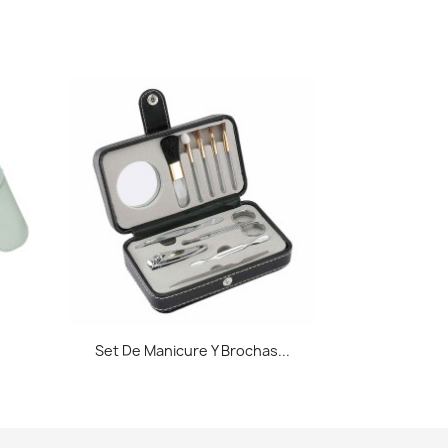
Vista rápida

Set De Manicure Y Brochas...