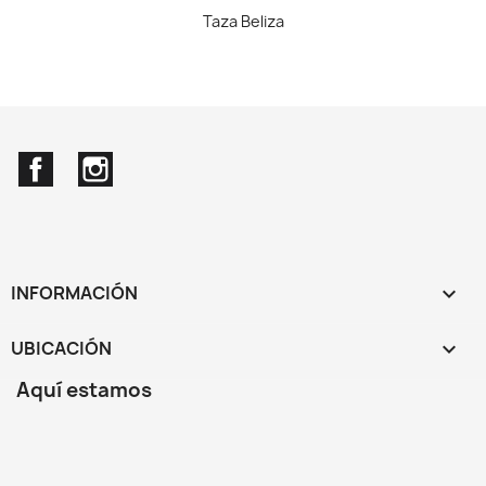
Taza Beliza
Facebook
Instagram
INFORMACIÓN

UBICACIÓN
keyboard_arrow_down
Aquí estamos