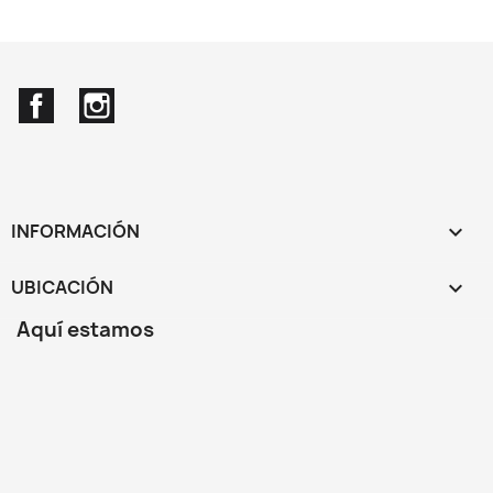
Facebook
Instagram
INFORMACIÓN

UBICACIÓN
keyboard_arrow_down
Aquí estamos