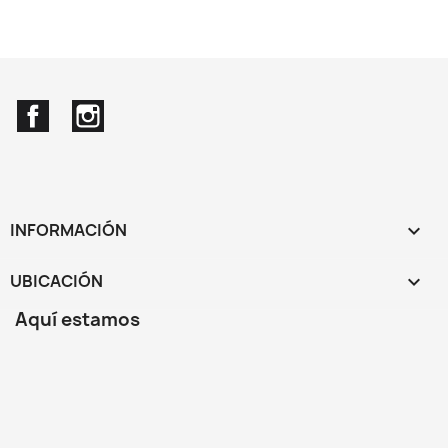
Facebook
Instagram
INFORMACIÓN

UBICACIÓN
keyboard_arrow_down
Aquí estamos