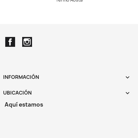
Facebook
Instagram
INFORMACIÓN

UBICACIÓN
keyboard_arrow_down
Aquí estamos