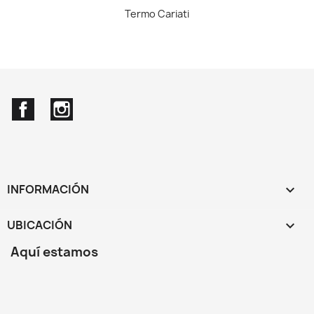
Termo Cariati
Facebook
Instagram
INFORMACIÓN

UBICACIÓN
keyboard_arrow_down
Aquí estamos