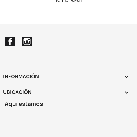
Facebook
Instagram
INFORMACIÓN

UBICACIÓN
keyboard_arrow_down
Aquí estamos