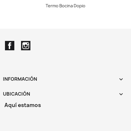
Termo Bocina Dopio
Facebook
Instagram
INFORMACIÓN

UBICACIÓN
keyboard_arrow_down
Aquí estamos